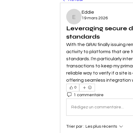
Eddie
19 mars 2026
Eddie
Leveraging secure d
standards
With the GRAI finally issuing re
activity to platforms that are f
standards. I’m particularly int
transactions to keep my prima
reliable way to verify if a site 
offering seamless integration w
0
1 commentaire
Rédigez un commentaire...
Trier par :
Les plus récents