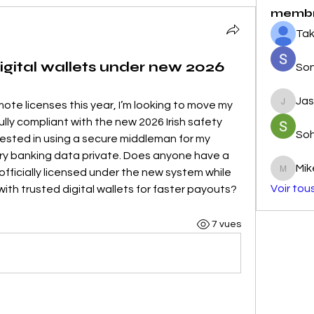
memb
Tak
igital wallets under new 2026
So
Ja
mote licenses this year, I’m looking to move my 
Jasmin
ully compliant with the new 2026 Irish safety 
So
erested in using a secure middleman for my 
ry banking data private. Does anyone have a 
Mik
is officially licensed under the new system while 
Mike
Voir tou
ith trusted digital wallets for faster payouts?
7 vues