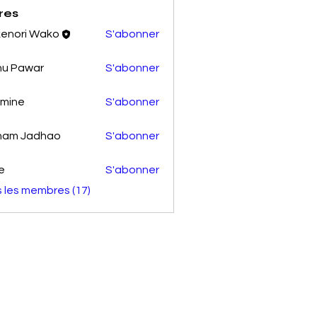
res
enori Wako
S'abonner
nu Pawar
S'abonner
smine
S'abonner
e
ham Jadhao
S'abonner
e
S'abonner
s les membres (17)