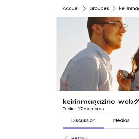
Accueil
Groupes
keirin
keirinmagazine-we
Public
·
17 membres
Discussion
Médias
Retour